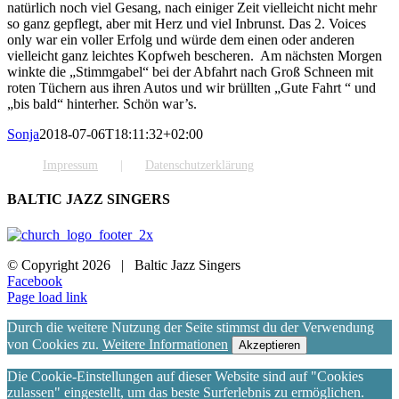
natürlich noch viel Gesang, nach einiger Zeit vielleicht nicht mehr
so ganz gepflegt, aber mit Herz und viel Inbrunst. Das 2. Voices
only war ein voller Erfolg und würde dem einen oder anderen
vielleicht ganz leichtes Kopfweh bescheren.
Am nächsten Morgen
winkte die „Stimmgabel“ bei der Abfahrt nach Groß Schneen mit
roten Tüchern aus ihren Autos und wir brüllten „Gute Fahrt “ und
„bis bald“ hinterher. Schön war’s.
Sonja
2018-07-06T18:11:32+02:00
Impressum
Datenschutzerklärung
BALTIC JAZZ SINGERS
© Copyright
2026 | Baltic Jazz Singers
Facebook
Page load link
Durch die weitere Nutzung der Seite stimmst du der Verwendung
von Cookies zu.
Weitere Informationen
Akzeptieren
Die Cookie-Einstellungen auf dieser Website sind auf "Cookies
zulassen" eingestellt, um das beste Surferlebnis zu ermöglichen.