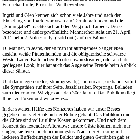
Fernsehauftritte, Preise bei Wettbewerben.
Ingrid und Glen kennen sich schon viele Jahre und nach der
Einladung von Ingrid war rasch ein Termin gefunden und die
„Stimmgabel“ machte sich auf den Weg nach Lübeck. Dieser
besondere und außergewöhnliche Männerchor steht am 21. April
2011 beim 2. Voices only
( sold out ) auf der Bühne.
16 Männer, in Jeans, denen man ihr aufregendes Sängerleben
ansieht, weiße Piratenhemden und die obligatorische schwarze
Weste. Lange Bärte neben Pferdeschwanzfrisuren, oder auch der
gediegene Look, hier hat auch das Auge seine Freude beim Anblick
dieser Sänger.
Und dann legen sie los, stimmgewaltig,
humorvoll, sie haben sofort
alle Sympathien auf ihrer Seite. Jazzklassiker, Popsongs, Balladen
zum niederknien, Witziges aus den 30er Jahren. Das Publikum liegt
Ihnen zu Füßen und wir sowieso.
In der zweiten Hälfte des Konzertes haben wir unser Bestes
gegeben und viel Spaß auf der Bühne gehabt. Das Publikum und
die Chöre sind voll auf ihre Kosten gekommen. Und nach dem
Konzert das legendäre Afterglow: unsere Gäste können nicht nur
singen, sie feiern auch hemmungslos. Nach der Stärkung mit
leckeren Buffetbeiträgen der Baltics und guten Getränken gab es