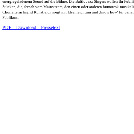
energiegeladenem Sound auf die Bühne. Die Baltic Jazz Singers wollen ihr Publ
Stücken, die, fernab vom Mainstream, den einen oder anderen humoresk-musikalis
Chorleiterin Ingrid Kunstreich sorgt mit Ideenreichtum und ‚know how‘ für vari
Publikum.
PDF – Download – Pressetext