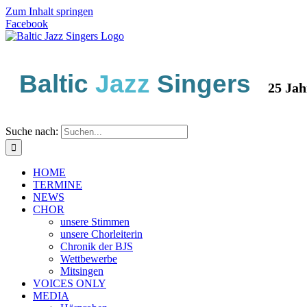
Zum Inhalt springen
Facebook
Baltic
Jazz
Singers
25 Jahre 
Suche nach:
HOME
TERMINE
NEWS
CHOR
unsere Stimmen
unsere Chorleiterin
Chronik der BJS
Wettbewerbe
Mitsingen
VOICES ONLY
MEDIA