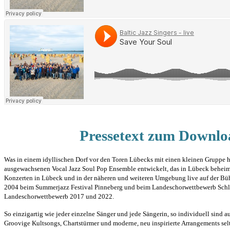
Pressetext zum Downloa
Was in einem idyllischen Dorf vor den Toren Lübecks mit einen kleinen Gruppe 
ausgewachsenen Vocal Jazz Soul Pop Ensemble entwickelt, das in Lübeck beheimate
Konzerten in Lübeck und in der näheren und weiteren Umgebung live auf der Bühn
2004 beim Summerjazz Festival Pinneberg und beim Landeschorwettbewerb Schles
Landeschorwettbewerb 2017 und 2022.
So einzigartig wie jeder einzelne Sänger und jede Sängerin, so individuell sind au
Groovige Kultsongs, Chartstürmer und moderne, neu inspirierte Arrangements selt