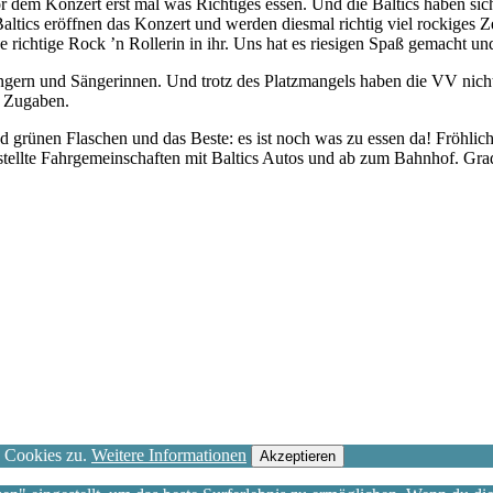
r dem Konzert erst mal was Richtiges essen. Und die Baltics haben sich 
altics eröffnen das Konzert und werden diesmal richtig viel rockiges Z
richtige Rock ’n Rollerin in ihr. Uns hat es riesigen Spaß gemacht und
ngern und Sängerinnen. Und trotz des Platzmangels haben die VV nich
d Zugaben.
 grünen Flaschen und das Beste: es ist noch was zu essen da! Fröhlich v
ellte Fahrgemeinschaften mit Baltics Autos und ab zum Bahnhof. Grad 
n Cookies zu.
Weitere Informationen
Akzeptieren