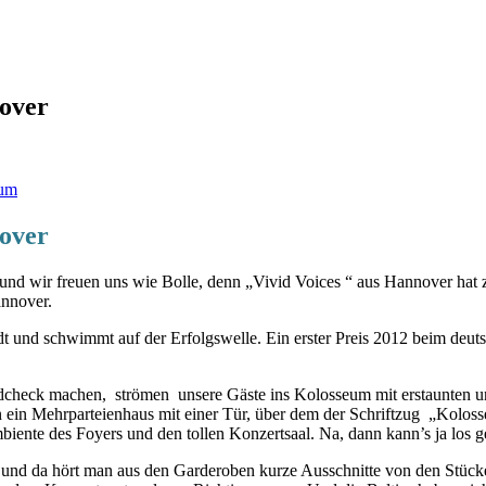
nover
nover
Tür und wir freuen uns wie Bolle, denn „Vivid Voices “ aus Hannover 
annover.
 und schwimmt auf der Erfolgswelle. Ein erster Preis 2012 beim deutsc
ndcheck machen,
strömen
unsere Gäste ins Kolosseum mit erstaunten 
 ein Mehrparteienhaus mit einer Tür, über dem der Schriftzug
„Kolosse
mbiente des Foyers und den tollen Konzertsaal. Na, dann kann’s ja los 
und da hört man aus den Garderoben kurze Ausschnitte von den Stücken