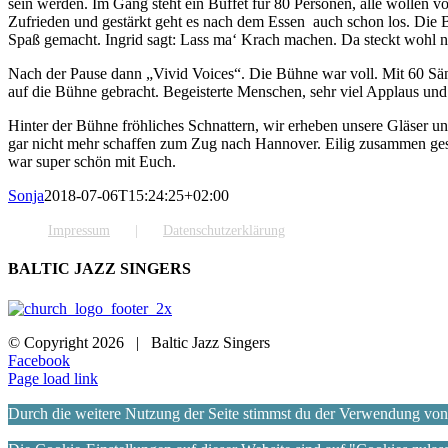
sein werden. Im Gang steht ein Buffet für 80 Personen, alle wollen vo
Zufrieden und gestärkt geht es nach dem Essen
auch schon los. Die B
Spaß gemacht. Ingrid sagt: Lass ma‘ Krach machen. Da steckt wohl ne 
Nach der Pause dann „Vivid Voices“. Die Bühne war voll. Mit 60 Sä
auf die Bühne gebracht. Begeisterte Menschen, sehr viel Applaus un
Hinter der Bühne fröhliches Schnattern, wir erheben unsere Gläser und
gar nicht mehr schaffen zum Zug nach Hannover. Eilig zusammen gest
war super schön mit Euch.
Sonja
2018-07-06T15:24:25+02:00
Impressum
Datenschutzerklärung
BALTIC JAZZ SINGERS
© Copyright
2026 | Baltic Jazz Singers
Facebook
Page load link
Durch die weitere Nutzung der Seite stimmst du der Verwendung vo