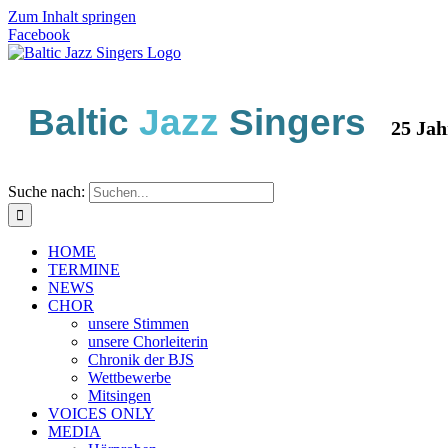
Zum Inhalt springen
Facebook
Baltic
Jazz
Singers
25 Jahre 
Suche nach:
HOME
TERMINE
NEWS
CHOR
unsere Stimmen
unsere Chorleiterin
Chronik der BJS
Wettbewerbe
Mitsingen
VOICES ONLY
MEDIA