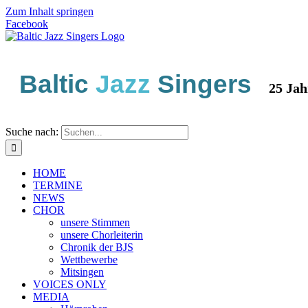
Zum Inhalt springen
Facebook
Baltic
Jazz
Singers
25 Jahre 
Suche nach:
HOME
TERMINE
NEWS
CHOR
unsere Stimmen
unsere Chorleiterin
Chronik der BJS
Wettbewerbe
Mitsingen
VOICES ONLY
MEDIA