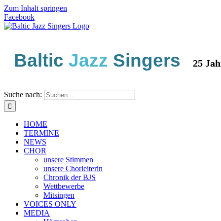
Zum Inhalt springen
Facebook
Baltic
Jazz
Singers
25 Jahre 
Suche nach:
HOME
TERMINE
NEWS
CHOR
unsere Stimmen
unsere Chorleiterin
Chronik der BJS
Wettbewerbe
Mitsingen
VOICES ONLY
MEDIA