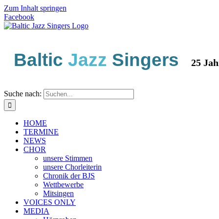
Zum Inhalt springen
Facebook
Baltic
Jazz
Singers
25 Jahre 
Suche nach:
HOME
TERMINE
NEWS
CHOR
unsere Stimmen
unsere Chorleiterin
Chronik der BJS
Wettbewerbe
Mitsingen
VOICES ONLY
MEDIA