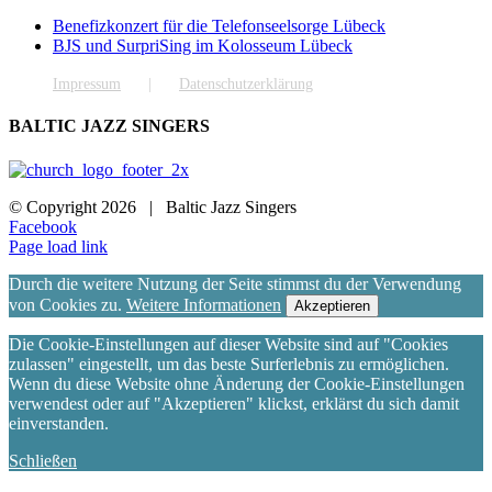
Benefizkonzert für die Telefonseelsorge Lübeck
BJS und SurpriSing im Kolosseum Lübeck
Impressum
Datenschutzerklärung
BALTIC JAZZ SINGERS
© Copyright
2026 | Baltic Jazz Singers
Facebook
Page load link
Durch die weitere Nutzung der Seite stimmst du der Verwendung
von Cookies zu.
Weitere Informationen
Akzeptieren
Die Cookie-Einstellungen auf dieser Website sind auf "Cookies
zulassen" eingestellt, um das beste Surferlebnis zu ermöglichen.
Wenn du diese Website ohne Änderung der Cookie-Einstellungen
verwendest oder auf "Akzeptieren" klickst, erklärst du sich damit
einverstanden.
Schließen