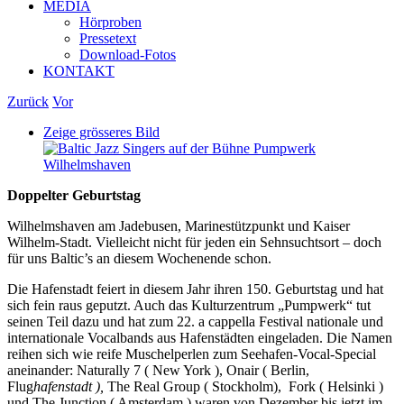
MEDIA
Hörproben
Pressetext
Download-Fotos
KONTAKT
Zurück
Vor
Zeige grösseres Bild
Doppelter Geburtstag
Wilhelmshaven am Jadebusen, Marinestützpunkt und Kaiser
Wilhelm-Stadt. Vielleicht nicht für jeden ein Sehnsuchtsort – doch
für uns Baltic’s an diesem Wochenende schon.
Die Hafenstadt feiert in diesem Jahr ihren 150. Geburtstag und hat
sich fein raus geputzt. Auch das Kulturzentrum „Pumpwerk“ tut
seinen Teil dazu und hat zum 22. a cappella Festival nationale und
internationale Vocalbands aus Hafenstädten eingeladen. Die Namen
reihen sich wie reife Muschelperlen zum Seehafen-Vocal-Special
aneinander: Naturally 7 ( New York ), Onair ( Berlin,
Flug
hafenstadt ),
The Real Group ( Stockholm), Fork ( Helsinki )
und The Junction ( Amsterdam ) waren von Dezember bis jetzt im