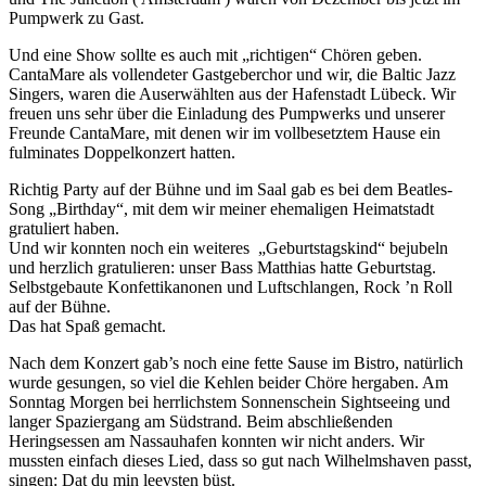
Pumpwerk zu Gast.
Und eine Show sollte es auch mit „richtigen“ Chören geben.
CantaMare als vollendeter Gastgeberchor und wir, die Baltic Jazz
Singers, waren die Auserwählten aus der Hafenstadt Lübeck. Wir
freuen uns sehr über die Einladung des Pumpwerks und unserer
Freunde CantaMare, mit denen wir im vollbesetztem Hause ein
fulminates Doppelkonzert hatten.
Richtig Party auf der Bühne und im Saal gab es bei dem Beatles-
Song „Birthday“, mit dem wir meiner ehemaligen Heimatstadt
gratuliert haben.
Und wir konnten noch ein weiteres „Geburtstagskind“ bejubeln
und herzlich gratulieren: unser Bass Matthias hatte Geburtstag.
Selbstgebaute Konfettikanonen und Luftschlangen, Rock ’n Roll
auf der Bühne.
Das hat Spaß gemacht.
Nach dem Konzert gab’s noch eine fette Sause im Bistro, natürlich
wurde gesungen, so viel die Kehlen beider Chöre hergaben. Am
Sonntag Morgen bei herrlichstem Sonnenschein Sightseeing und
langer Spaziergang am Südstrand. Beim abschließenden
Heringsessen am Nassauhafen konnten wir nicht anders. Wir
mussten einfach dieses Lied, dass so gut nach Wilhelmshaven passt,
singen: Dat du min leevsten büst.