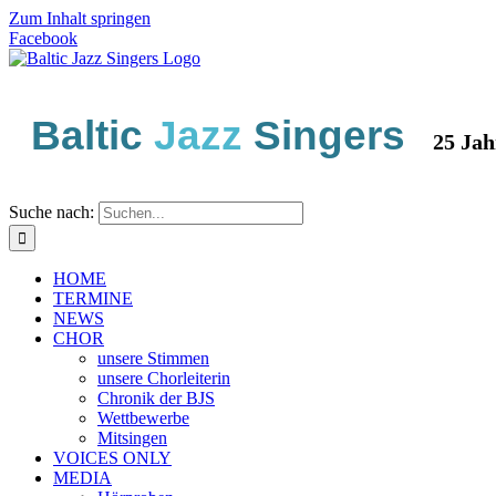
Zum Inhalt springen
Facebook
Baltic
Jazz
Singers
25 Jahre 
Suche nach:
HOME
TERMINE
NEWS
CHOR
unsere Stimmen
unsere Chorleiterin
Chronik der BJS
Wettbewerbe
Mitsingen
VOICES ONLY
MEDIA