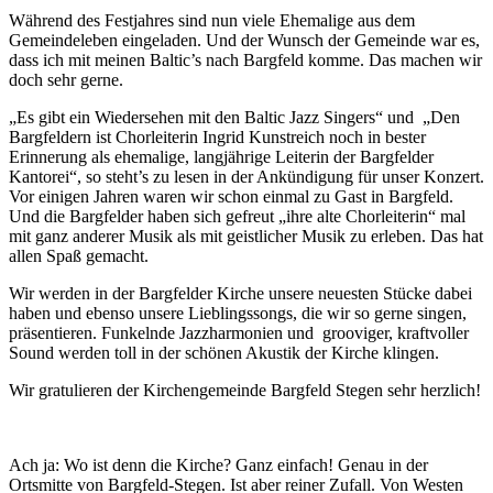
Während des Festjahres sind nun viele Ehemalige aus dem
Gemeindeleben eingeladen. Und der Wunsch der Gemeinde war es,
dass ich mit meinen Baltic’s nach Bargfeld komme. Das machen wir
doch sehr gerne.
„Es gibt ein Wiedersehen mit den Baltic Jazz Singers“ und „Den
Bargfeldern ist Chorleiterin Ingrid Kunstreich noch in bester
Erinnerung als ehemalige, langjährige Leiterin der Bargfelder
Kantorei“, so steht’s zu lesen in der Ankündigung für unser Konzert.
Vor einigen Jahren waren wir schon einmal zu Gast in Bargfeld.
Und die Bargfelder haben sich gefreut „ihre alte Chorleiterin“ mal
mit ganz anderer Musik als mit geistlicher Musik zu erleben. Das hat
allen Spaß gemacht.
Wir werden in der Bargfelder Kirche unsere neuesten Stücke dabei
haben und ebenso unsere Lieblingssongs, die wir so gerne singen,
präsentieren. Funkelnde Jazzharmonien und grooviger, kraftvoller
Sound werden toll in der schönen Akustik der Kirche klingen.
Wir gratulieren der Kirchengemeinde Bargfeld Stegen sehr herzlich!
Ach ja: Wo ist denn die Kirche? Ganz einfach! Genau in der
Ortsmitte von Bargfeld-Stegen. Ist aber reiner Zufall. Von Westen