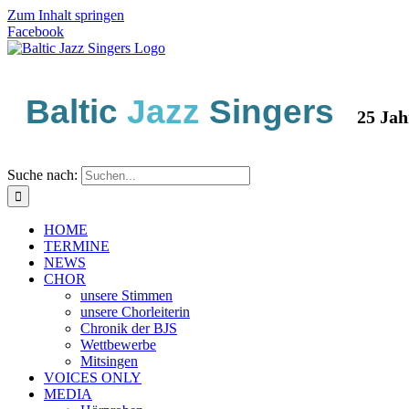
Zum Inhalt springen
Facebook
Baltic
Jazz
Singers
25 Jahre 
Suche nach:
HOME
TERMINE
NEWS
CHOR
unsere Stimmen
unsere Chorleiterin
Chronik der BJS
Wettbewerbe
Mitsingen
VOICES ONLY
MEDIA