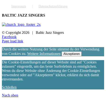
Impressum
Datenschutzerklärung
BALTIC JAZZ SINGERS
© Copyright
2026 | Baltic Jazz Singers
Facebook
Page load link
Durch die weitere Nutzung der Seite stimmst du der Verwendung
von Cookies zu.
Weitere Informationen
Akzeptieren
Die Cookie-Einstellungen auf dieser Website sind auf "Cookies
zulassen" eingestellt, um das beste Surferlebnis zu ermöglichen.
Wenn du diese Website ohne Änderung der Cookie-Einstellungen
verwendest oder auf "Akzeptieren" klickst, erklärst du sich damit
einverstanden.
Schließen
Nach oben