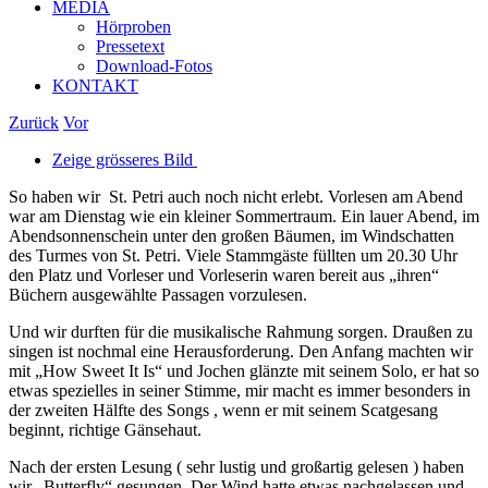
MEDIA
Hörproben
Pressetext
Download-Fotos
KONTAKT
Zurück
Vor
Zeige grösseres Bild
So haben wir St. Petri auch noch nicht erlebt. Vorlesen am Abend
war am Dienstag wie ein kleiner Sommertraum. Ein lauer Abend, im
Abendsonnenschein unter den großen Bäumen, im Windschatten
des Turmes von St. Petri. Viele Stammgäste füllten um 20.30 Uhr
den Platz und Vorleser und Vorleserin waren bereit aus „ihren“
Büchern ausgewählte Passagen vorzulesen.
Und wir durften für die musikalische Rahmung sorgen. Draußen zu
singen ist nochmal eine Herausforderung. Den Anfang machten wir
mit „How Sweet It Is“ und Jochen glänzte mit seinem Solo, er hat so
etwas spezielles in seiner Stimme, mir macht es immer besonders in
der zweiten Hälfte des Songs , wenn er mit seinem Scatgesang
beginnt, richtige Gänsehaut.
Nach der ersten Lesung ( sehr lustig und großartig gelesen ) haben
wir „Butterfly“ gesungen. Der Wind hatte etwas nachgelassen und