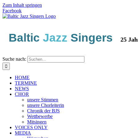
Zum Inhalt springen
Facebook
Baltic
Jazz
Singers
25 Jahre 
Suche nach:
HOME
TERMINE
NEWS
CHOR
unsere Stimmen
unsere Chorleiterin
Chronik der BJS
Wettbewerbe
Mitsingen
VOICES ONLY
MEDIA