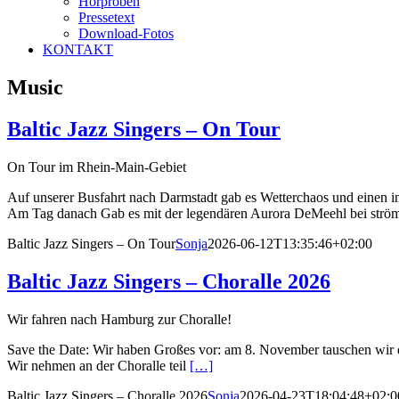
Hörproben
Pressetext
Download-Fotos
KONTAKT
Music
Baltic Jazz Singers – On Tour
On Tour im Rhein-Main-Gebiet
Auf unserer Busfahrt nach Darmstadt gab es Wetterchaos und einen i
Am Tag danach Gab es mit der legendären Aurora DeMeehl bei str
Baltic Jazz Singers – On Tour
Sonja
2026-06-12T13:35:46+02:00
Baltic Jazz Singers – Choralle 2026
Wir fahren nach Hamburg zur Choralle!
Save the Date: Wir haben Großes vor: am 8. November tauschen wir
Wir nehmen an der Choralle teil
[…]
Baltic Jazz Singers – Choralle 2026
Sonja
2026-04-23T18:04:48+02:0