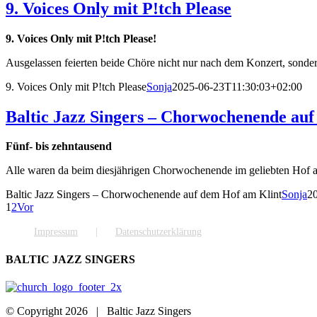
9. Voices Only mit P!tch Please
9. Voices Only mit P!tch Please!
Ausgelassen feierten beide Chöre nicht nur nach dem Konzert, sonde
9. Voices Only mit P!tch Please
Sonja
2025-06-23T11:30:03+02:00
Baltic Jazz Singers – Chorwochenende au
Fünf- bis zehntausend
Alle waren da beim diesjährigen Chorwochenende im geliebten Hof a
Baltic Jazz Singers – Chorwochenende auf dem Hof am Klint
Sonja
2
1
2
Vor
Impressum
Datenschutzerklärung
BALTIC JAZZ SINGERS
© Copyright
2026 | Baltic Jazz Singers