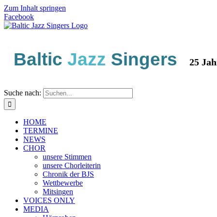
Zum Inhalt springen
Facebook
Baltic
Jazz
Singers
25 Jahre 
Suche nach:
HOME
TERMINE
NEWS
CHOR
unsere Stimmen
unsere Chorleiterin
Chronik der BJS
Wettbewerbe
Mitsingen
VOICES ONLY
MEDIA