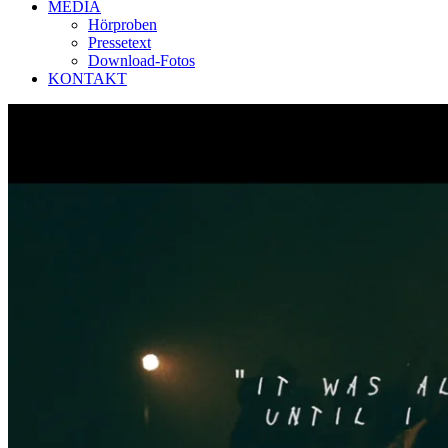
MEDIA
Hörproben
Pressetext
Download-Fotos
KONTAKT