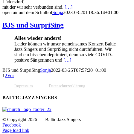
Lüdersdorf,
mit der wir sehr verbunden sind.
[…]
open air auf dem Schulhof
Sonja
2023-03-20T18:36:14+01:00
BJS und SurpriSing
Alles wieder anders!
Leider können wir unser gemeinsames Konzert Baltic
Jazz Singers und SurpriSing nicht durchführen. Wir
sind ein bisschen deprimiert, denn zu viele COVID-
positive Sängerinnen und
[…]
BJS und SurpriSing
Sonja
2022-03-25T07:57:20+01:00
1
2
Vor
Impressum
Datenschutzerklärung
BALTIC JAZZ SINGERS
© Copyright
2026 | Baltic Jazz Singers
Facebook
Page load link