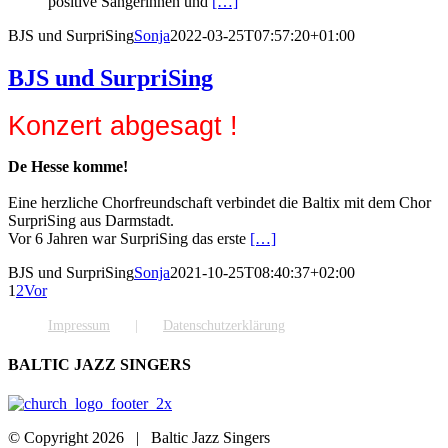
positive Sängerinnen und
[…]
BJS und SurpriSing
Sonja
2022-03-25T07:57:20+01:00
BJS und SurpriSing
Konzert abgesagt !
De Hesse komme!
Eine herzliche Chorfreundschaft verbindet die Baltix mit dem Chor
SurpriSing aus Darmstadt.
Vor 6 Jahren war SurpriSing das erste
[…]
BJS und SurpriSing
Sonja
2021-10-25T08:40:37+02:00
1
2
Vor
Impressum
Datenschutzerklärung
BALTIC JAZZ SINGERS
© Copyright
2026 | Baltic Jazz Singers