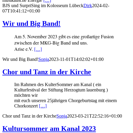
musikalische Energie
[…]
BJS und SurpriSing im Kolosseum Lübeck
Dirk
2024-02-
07T10:41:12+01:00
Wir und Big Band!
Am 5. November 2023 gibt es eine großartige Fusion
zwischen der MKG-Big Band und uns.
Arise e.V.
[…]
Wir und Big Band!
Sonja
2023-11-01T14:02:02+01:00
Chor und Tanz in der Kirche
Im Rahmen des KulterSommer am Kanal ( ein
Kulturfestival der Stiftung Herzogtum lauenburg )
möchten wir
mit euch unseren 25jährigen Chorgeburtstag mit einem
Chorkonzert
[…]
Chor und Tanz in der Kirche
Sonja
2023-03-21T22:52:16+01:00
Kultursommer am Kanal 2023